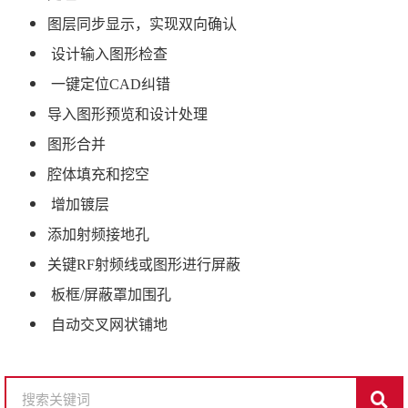
图层同步显示，实现双向确认
设计输入图形检查
一键定位
CAD
纠错
导入图形预览和设计处理
图形合并
腔体填充和挖空
增加镀层
添加射频接地孔
关键
RF
射频线或图形进行屏蔽
板框
/
屏蔽罩加围孔
自动交叉网状铺地