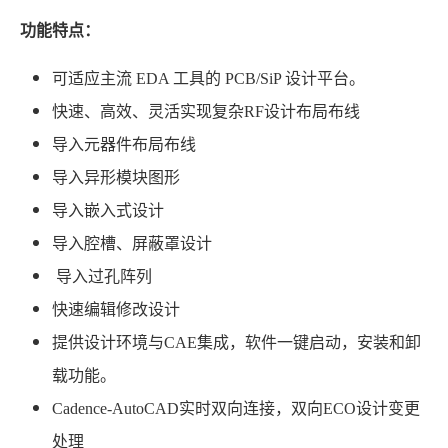
功能特点：
可适应主流 EDA 工具的 PCB/SiP 设计平台。
快速、高效、灵活实现复杂RF设计布局布线
导入元器件布局布线
导入异形模块图形
导入嵌入式设计
导入腔槽、屏蔽罩设计
导入过孔阵列
快速编辑修改设计
提供
设计环境与
CAE
集成，
软件一键启动，安装和卸
载功能。
Cadence-AutoCAD
实时双向连接
，
双向
ECO
设计
变更
处理